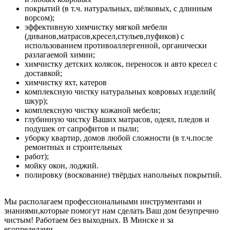
покрытий (в т.ч. натуральных, шёлковых, с длинным
ворсом);
эффективную химчистку мягкой мебели
(диванов,матрасов,кресел,стульев,пуфиков) с
использованием противоаллергенной, органически
разлагаемой химии;
химчистку детских колясок, переносок и авто кресел с
доставкой;
химчистку яхт, катеров
комплексную чистку натуральных ковровых изделий(
шкур);
комплексную чистку кожаной мебели;
глубинную чистку Ваших матрасов, одеял, пледов и
подушек от сапрофитов и пыли;
уборку квартир, домов любой сложности (в т.ч.после
ремонтных и строительных
работ);
мойку окон, лоджий.
полировку (воскование) твёрдых напольных покрытий.
Мы располагаем профессиональными инструментами и
знаниями,которые помогут нам сделать Ваш дом безупречно
чистым! Работаем без выходных. В Минске и за
егопределами.