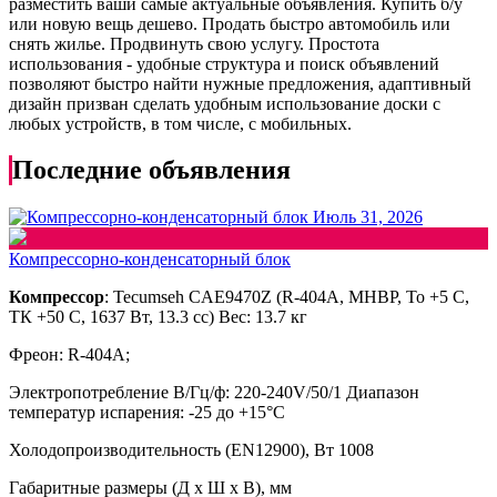
разместить ваши самые актуальные объявления. Купить б/у
или новую вещь дешево. Продать быстро автомобиль или
снять жилье. Продвинуть свою услугу. Простота
использования - удобные структура и поиск объявлений
позволяют быстро найти нужные предложения, адаптивный
дизайн призван сделать удобным использование доски с
любых устройств, в том числе, с мобильных.
Последние объявления
Июль 31, 2026
Компрессорно-конденсаторный блок
Компрессор
: Tecumseh CAE9470Z (R-404A, МНВР, То +5 C,
ТК +50 С, 1637 Вт, 13.3 сс) Вес: 13.7 кг
Фреон: R-404А;
Электропотребление В/Гц/ф: 220-240V/50/1 Диапазон
температур испарения: -25 до +15°С
Холодопроизводительность (EN12900), Вт 1008
Габаритные размеры (Д х Ш х В), мм