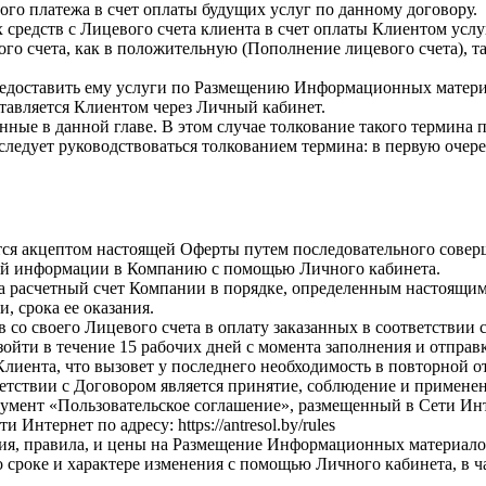
ого платежа в счет оплаты будущих услуг по данному договору.
х средств с Лицевого счета клиента в счет оплаты Клиентом услу
го счета, как в положительную (Пополнение лицевого счета), та
предоставить ему услуги по Размещению Информационных матери
ставляется Клиентом через Личный кабинет.
нные в данной главе. В этом случае толкование такого термина 
 следует руководствоваться толкованием термина: в первую оче
тся акцептом настоящей Оферты путем последовательного сове
ной информации в Компанию с помощью Личного кабинета.
 на расчетный счет Компании в порядке, определенным настоящи
, срока ее оказания.
о своего Лицевого счета в оплату заказанных в соответствии с п
зойти в течение 15 рабочих дней с момента заполнения и отправ
Клиента, что вызовет у последнего необходимость в повторной 
ветствии с Договором является принятие, соблюдение и примене
нт «Пользовательское соглашение», размещенный в Сети Интернет
тернет по адресу: https://antresol.by/rules
вия, правила, и цены на Размещение Информационных материалов
 о сроке и характере изменения с помощью Личного кабинета, в