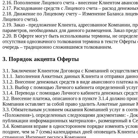
2.16. Пополнение Лицевого счета - внесение Клиентом авансов
2.17. Расходование средств с Лицевого счета – расход денежны
2.18. Движение по Лицевому счету – Изменение Баланса лицево
Лицевого счета).
2.19. Заказ - предложение Клиента, адресованное Компании, 
параметров, необходимых для данного размещения. Заказ пред
2.20. В Оферте могут быть использованы термины, не определе
отсутствия однозначного толкования термина в тексте Оферты
очередь – традиционно сложившимся толкованием.
3. Порядок акцепта Оферты
3.1. Заключение Клиентом Договора с Компанией осуществляе
3.1.1. Заполнения Анкетных данных Клиента и отправки дан
3.1.2. Внесение денежных средств в виде авансового платежа
3.1.3. Выбор с помощью Личного кабинета определенной услуги
3.1.4. Перевода с помощью Личного кабинета денежных средств с
3.2. Внесение платежа, описанного в пункте 3.1.4 должно прои
Компания оставляет за собой право удалить Анкетные данные 
3.3. Обязательным условием оказания Компанией услуг в соот
«Положения»), определенных следующими документами: - Докуме
публикации информационных материалов», размещенный в Сети Ин
3.4. Компания вправе в одностороннем порядке изменять усло
позднее, чем за 7 (семь) календарных дней оповещать Клиента
страницах Интернет ресурса Компании.