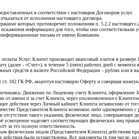
редоставленных в соответствии с настоящим Договором услуг.
 отказаться от исполнения настоящего договора.
ржание которых противоречит положениям п. 5.2.2 настоящего 
 искажения информации) для того, чтобы они соответствовали 
те информационные письма от имени Компании.
й оплаты Услуг. Клиент производит авансовый платеж в размере
у (далее - «Счет»), в течение 5 (пяти) рабочих дней с момента 
жных средств в валюте Российской Федерации – рублях или в в
 п. 1 ст. 182 ГК РФ, акцептуя настоящую Оферту и совершая ниж
ничиваясь: Движение по Лицевому счету Клиента, оформление За
и от имени и за счет Клиента, через уполномоченного Клиенто
щее действия через Личный кабинет Клиента независимо от того
качестве Представителя Клиента возможно либо одновременно с 
отсутствии такого указания, физическое лицо, совершающее дей
оё усмотрение наделяет соответствующих физических лиц права
сёт за это полную ответственность.
ым физическим лицом (Представителем Клиента) действиям пра
 действия были осуществлены. Все документы (в том числе, но 