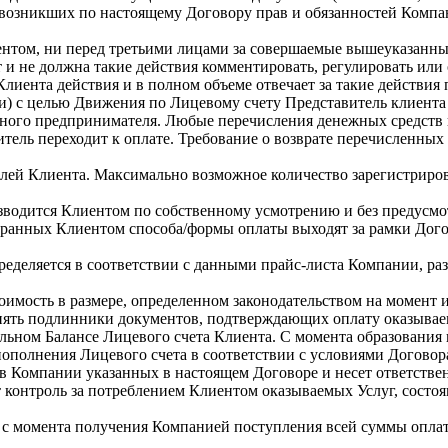
х возникших по настоящему Договору прав и обязанностей Компа
лиентом, ни перед третьими лицами за совершаемые вышеуказан
и не должна такие действия комментировать, регулировать или 
лиента действия и в полном объеме отвечает за такие действи
) с целью Движения по Лицевому счету Представитель клиента ос
ного предпринимателя. Любые перечисления денежных средств 
итель переходит к оплате. Требование о возврате перечисленны
елей Клиента. Максимально возможное количество зарегистриро
зводится Клиентом по собственному усмотрению и без предусмо
бранных Клиентом способа/формы оплаты выходят за рамки Дого
ределяется в соответствии с данными прайс-листа Компании, ра
оимость в размере, определенном законодательством на момент и
хранять подлинники документов, подтверждающих оплату оказыва
льном Балансе Лицевого счета Клиента. С момента образования 
пополнения Лицевого счета в соответствии с условиями Договор
ов Компании указанных в настоящем Договоре и несет ответстве
 контроль за потреблением Клиентом оказываемых Услуг, состо
м с момента получения Компанией поступления всей суммы опла