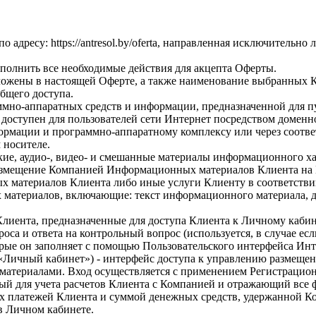
о адресу: https://antresol.by/oferta, направленная исключительн
выполнить все необходимые действия для акцепта Оферты.
зложены в настоящей Оферте, а также наименование выбранных К
общего доступа.
ммно-аппаратных средств и информации, предназначенной для п
доступен для пользователей сети Интернет посредством доменног
формации и программно-аппаратному комплексу или через соотв
 носителе.
ие, аудио-, видео- и смешанные материалы информационного ха
размещение Компанией Информационных материалов Клиента на 
х материалов Клиента либо иные услуги Клиенту в соответстви
 материалов, включающие: текст информационного материала, д
иента, предназначенные для доступа Клиента к Личному кабинет
роса и ответа на контрольный вопрос (используется, в случае ес
орые он заполняет с помощью Пользовательского интерфейса Ин
– «Личный кабинет») - интерфейс доступа к управлению разме
материалами. Вход осуществляется с применением Регистрацио
енный для учета расчетов Клиента с Компанией и отражающий вс
вых платежей Клиента и суммой денежных средств, удержанной
в Личном кабинете.