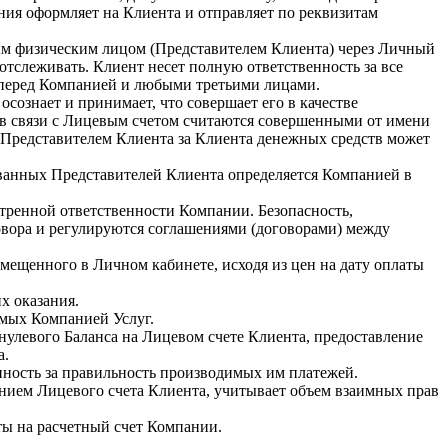
ния оформляет на Клиента и отправляет по реквизитам
ным физическим лицом (Представителем Клиента) через Личный
отслеживать. Клиент несет полную ответственность за все
я перед Компанией и любыми третьими лицами.
ознает и принимает, что совершает его в качестве
в связи с Лицевым счетом считаются совершенными от имени
х Представителем Клиента за Клиента денежных средств может
ванных Представителей Клиента определяется Компанией в
тренной ответственности Компании. Безопасность,
вора и регулируются соглашениями (договорами) между
змещенного в Личном кабинете, исходя из цен на дату оплаты
х оказания.
емых Компанией Услуг.
нулевого Баланса на Лицевом счете Клиента, предоставление
а.
нность за правильность производимых им платежей.
янием Лицевого счета Клиента, учитывает объем взаимных прав
ты на расчетный счет Компании.