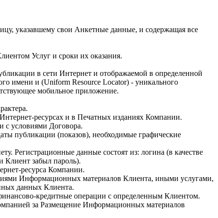
о лицу, указавшему свои Анкетные данные, и содержащая все
лиентом Услуг и сроки их оказания.
убликации в сети Интернет и отображаемой в определенной
о имени и (Uniform Resource Locator) - уникального
етствующее мобильное приложение.
рактера.
Интернет-ресурсах и в Печатных изданиях Компании.
и с условиями Договора.
аты публикации (показов), необходимые графические
у. Регистрационные данные состоят из: логина (в качестве
ли Клиент забыл пароль).
тернет-ресурса Компании.
щениями Информационных материалов Клиента, иными услугами,
нных данных Клиента.
е финансово-кредитные операции с определенным Клиентом.
 Компанией за Размещение Информационных материалов