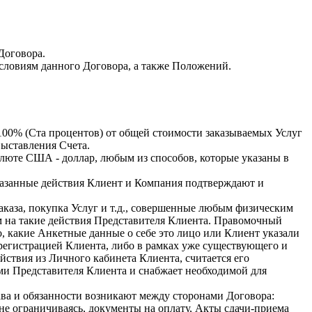
Договора.
условиям данного Договора, а также Положений.
 100% (Ста процентов) от общей стоимости заказываемых Услуг
выставления Счета.
алюте США - доллар, любым из способов, которые указаны в
еуказанные действия Клиент и Компания подтверждают и
каза, покупка Услуг и т.д., совершенные любым физическим
м на такие действия Представителя Клиента. Правомочный
, какие Анкетные данные о себе это лицо или Клиент указали
регистрацией Клиента, либо в рамках уже существующего и
ствия из Личного кабинета Клиента, считается его
ми Представителя Клиента и снабжает необходимой для
ва и обязанности возникают между сторонами Договора:
не ограничиваясь, документы на оплату, Акты сдачи-приема