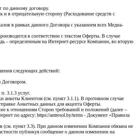
г по данному договору.
к и в отрицательную сторону (Расходование средств с
алов в рамках данного Договора с указанием всех Медиа-
производится в соответствии с текстом Оферты. В случае
редь – определенным на Интернет-ресурсе Компании, во вторую
ршения следующих действий:
м Договором.
. 3.1.3 услуг.
ки анкеты Клиентом (см. пункт 3.1.1). В противном случае
отправке Анкетных данных для акцепта Оферты.
ние к отношениям Сторон требований и положений (далее –
 по адресу: https://antresol.by/terms - Документ «Правила
 (см. пункт 3.3). При данном изменении Компания обязана не
 частности публикуя сообщение о данном изменении на