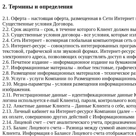
2. Термины и определения
2.1. Оферта – настоящая оферта, размещенная в Сети Интернет п
Существенные условия Договора.
2.2. Срок акцепта – срок, в течение которого Клиент должен 
2.3. Существенные условия договора - все условия, которые и
2.4. Сеть Интернет - всемирная глобальная компьютерная сеть 
2.5. Интернет-ресурс – совокупность интегрированных програ
текстовой, графической или звуковой формах. Интернет-ресурс 
электронного адреса, позволяющих осуществлять доступ к ин
2.6. Печатное издание – информационное издание на бумажном
2.7. Информационные материалы - любые текстовые, графическ
2.8. Размещение информационных материалов - техническое 
2.9. Услуги - услуги Компании по Размещению информационны
2.10. Медиа-параметры - условия размещения информационных
изображения.
2.11. Регистрационные данные – идентификационные данные Кл
логина используется e-mail Клиента), пароля, контрольного воп
2.12. Анкетные данные Клиента – Данные Клиента о себе, кот
2.13. Личный кабинет на Интернет-ресурсе Компании (далее 
их оплате, совершению других действий с Информационными 
2.14. Лицевой счет – счет аналитического учета, предназнач
2.15. Баланс Лицевого счета – Разница между суммой авансо
Клиента. Информация о Балансе Лицевого счета отображается 