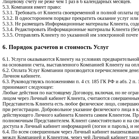
Лицевому счету не реже чем 1 раз в 6 календарных месяцев.
5.3. Компания имеет право:
5.3.1. Требовать от Клиента своевременной и полной оплаты п
5.3.2. В одностороннем порядке прекратить оказание услуг или
5.3.3. Не размещать Информационные материалы Клиента, соде
5.3.4. Редактировать Информационные материалы Клиента (без
5.3.5. Отправлять Клиенту по указанной им электронной поч
6. Порядок расчетов и стоимость Услуг
6.1. Услуги оказываются Клиенту на условиях предварительно
на основании счета, выставленного Компанией Клиенту на оплат
6.2. Оплата Услуг Компании производится перечислением дене
Личном кабинете.
6.3. Руководствуясь положениями п. 4 ст. 185 ГК РФ и абз. 2
принимают следующее:
Любые действия по настоящему Договору, включая, но не огра
лицом через Личный кабинет Клиента, считаются совершенным
Представитель Клиента есть любое физическое лицо, совершаю
при регистрации. Добровольное указание физического лица в 
действующего Личного кабинета Клиента самим Клиентом. При 
полномочным Представителем. Клиент самостоятельно и на св
доступа в Личный кабинет информацией (логин и пароль), и не
6.4. По всем совершенным через Личный кабинет вышеназванн
между Компанией и Клиентом, через чей Личный кабинет такие