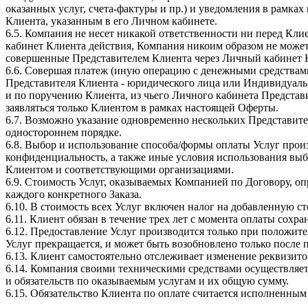
оказанных услуг, счета-фактуры и пр.) и уведомления в рамка
Клиента, указанным в его Личном кабинете.
6.5. Компания не несет никакой ответственности ни перед К
кабинет Клиента действия, Компания никоим образом не может 
совершенные Представителем Клиента через Личный кабинет К
6.6. Совершая платеж (иную операцию с денежными средствами
Представителя Клиента - юридического лица или Индивидуаль
и по поручению Клиента, из чьего Личного кабинета Представ
заявляться только Клиентом в рамках настоящей Оферты.
6.7. Возможно указание одновременно нескольких Представит
одностороннем порядке.
6.8. Выбор и использование способа/формы оплаты Услуг прои
конфиденциальность, а также иные условия использования вы
Клиентом и соответствующими организациями.
6.9. Стоимость Услуг, оказываемых Компанией по Договору, оп
каждого конкретного Заказа.
6.10. В стоимость всех Услуг включен налог на добавленную ст
6.11. Клиент обязан в течение трех лет с момента оплаты со
6.12. Предоставление Услуг производится только при положите
Услуг прекращается, и может быть возобновлено только после 
6.13. Клиент самостоятельно отслеживает изменение реквизит
6.14. Компания своими техническими средствами осуществляет
и обязательств по оказываемым услугам и их общую сумму.
6.15. Обязательство Клиента по оплате считается исполненны