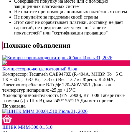
Совершайте покупку на месте или с помощью
защищённых платёжных систем
Не платите при помощи анонимных платёжных систем
Не покупайте за пределами своей страны
Этот сайт не обрабатывает платежи, доставку, не даёт
гарантий, не предоставляет услуг по "защите
покупателей" или "сертификации продавцов"
Похожие объявления
Июль 31, 2026
Компрессорно-конденсаторный блок
Компрессор: Tecumseh CAE9470Z (R-404A, МНВР, То +5 C,
ТК +50 С, 1637 Вт, 13.3 сс) Вес: 13.7 кг Фреон: R-404А;
Электропотребление В/Гц/ф: 220-240V/50/1 Диапазон
температур испарения: -25 до +15°С
Холодопроизводительность (EN12900), Вт 1008 Габаритные
размеры (Д х Ш х В), мм 245*155*215 Диаметр присое...
Не указана
Июль 31, 2026
ШНЕК МИМ-300.01.510