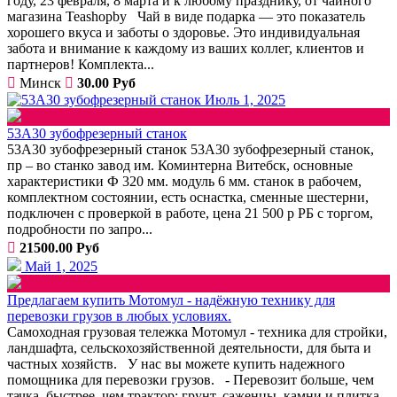
году, 23 февраля, 8 марта и к любому празднику, от чайного
магазина Teashopby Чай в виде подарка — это показатель
хорошего вкуса и заботы о здоровье. Это индивидуальная
забота и внимание к каждому из ваших коллег, клиентов и
партнеров! Комплекта...
Минск
30.00 Руб
Июль 1, 2025
53А30 зубофрезерный станок
53А30 зубофрезерный станок 53А30 зубофрезерный станок,
пр – во станко завод им. Коминтерна Витебск, основные
характеристики Ф 320 мм. модуль 6 мм. станок в рабочем,
комплектном состоянии, есть оснастка, сменные шестерни,
подключен с проверкой в работе, цена 21 500 р РБ с торгом,
подробности по запро...
21500.00 Руб
Май 1, 2025
Предлагаем купить Мотомул - надёжную технику для
перевозки грузов в любых условиях.
Самоходная грузовая тележка Мотомул - техника для стройки,
ландшафта, сельскохозяйственной деятельности, для быта и
частных хозяйств. У нас вы можете купить надежного
помощника для перевозки грузов. - Перевозит больше, чем
тачка, быстрее, чем трактор: грунт, саженцы, камни и плитка –